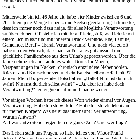
ich nichts zu fürchten und auch den Menschen um mich herum geht
es gut.
Mittlerweile bin ich 46 Jahre alt, habe vier Kinder zwischen 6 und
20 Jahren, jede Menge Lebens- und Seelsorgeerfahrung. Ich merke,
dass ich immer noch dazu neige, für alles Mögliche Verantwortung
zu übernehmen. Oft stehe ich mit ihr auf Kriegsfuß, weil ich sie mit
einem „ich muss“ und mit innerem Druck verbinde. Ehe, Familie,
Gemeinde, Beruf – überall Verantwortung! Und noch viel zu oft
habe ich den Wunsch, dass nach außen alles gut aussieht und
glückliche Familienfotos aus dem Urlaub gepostet werden. Über die
Jahre nehme ich auch anderes wahr: Druck im Magen,
Verspannungen im Nacken, chronisch entzündete Nebenhöhlen,
Rücken- und Knieschmerzen und ein Bandscheibenvorfall mit 37
Jahren. Mein Körper sendet Botschaften. „Hallo! Nimmst du mich
wahr? Nimmst du dich selbst wahr?“ - „Ja, aber ich habe doch
Verantwortung!“, entgegne ich ihm und mache weiter.
Vor einigen Wochen hatte ich dieses Wort wieder einmal vor Augen.
Verantwortung. Habe ich sie wirklich? Habe ich sie vielleicht auch
für meinen Körper? Was heißt das überhaupt? Ver-antwort-ung.
Warum Antwort?
Auf was antworte ich eigentlich die ganze Zeit? Und wer fragt?
Das Leben stellt uns Fragen, so habe ich es von Viktor Frankl
gelernt. Wir sind herausgefordert, Antworten zu finden. Wir haben