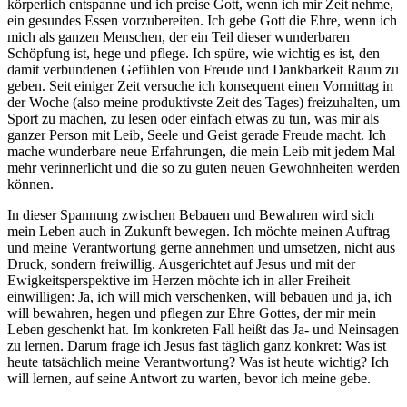
körperlich entspanne und ich preise Gott, wenn ich mir Zeit nehme,
ein gesundes Essen vorzubereiten. Ich gebe Gott die Ehre, wenn ich
mich als ganzen Menschen, der ein Teil dieser wunderbaren
Schöpfung ist, hege und pflege. Ich spüre, wie wichtig es ist, den
damit verbundenen Gefühlen von Freude und Dankbarkeit Raum zu
geben. Seit einiger Zeit versuche ich konsequent einen Vormittag in
der Woche (also meine produktivste Zeit des Tages) freizuhalten, um
Sport zu machen, zu lesen oder einfach etwas zu tun, was mir als
ganzer Person mit Leib, Seele und Geist gerade Freude macht. Ich
mache wunderbare neue Erfahrungen, die mein Leib mit jedem Mal
mehr verinnerlicht und die so zu guten neuen Gewohnheiten werden
können.
In dieser Spannung zwischen Bebauen und Bewahren wird sich
mein Leben auch in Zukunft bewegen. Ich möchte meinen Auftrag
und meine Verantwortung gerne annehmen und umsetzen, nicht aus
Druck, sondern freiwillig. Ausgerichtet auf Jesus und mit der
Ewigkeitsperspektive im Herzen möchte ich in aller Freiheit
einwilligen: Ja, ich will mich verschenken, will bebauen und ja, ich
will bewahren, hegen und pflegen zur Ehre Gottes, der mir mein
Leben geschenkt hat. Im konkreten Fall heißt das Ja- und Neinsagen
zu lernen. Darum frage ich Jesus fast täglich ganz konkret: Was ist
heute tatsächlich meine Verantwortung? Was ist heute wichtig? Ich
will lernen, auf seine Antwort zu warten, bevor ich meine gebe.