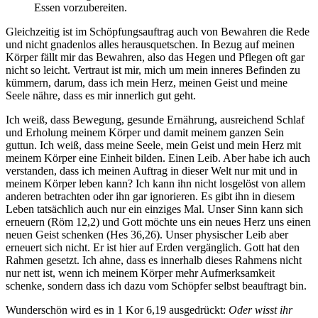
Essen vorzubereiten.
Gleichzeitig ist im Schöpfungsauftrag auch von Bewahren die Rede
und nicht gnadenlos alles herausquetschen. In Bezug auf meinen
Körper fällt mir das Bewahren, also das Hegen und Pflegen oft gar
nicht so leicht. Vertraut ist mir, mich um mein inneres Befinden zu
kümmern, darum, dass ich mein Herz, meinen Geist und meine
Seele nähre, dass es mir innerlich gut geht.
Ich weiß, dass Bewegung, gesunde Ernährung, ausreichend Schlaf
und Erholung meinem Körper und damit meinem ganzen Sein
guttun. Ich weiß, dass meine Seele, mein Geist und mein Herz mit
meinem Körper eine Einheit bilden. Einen Leib. Aber habe ich auch
verstanden, dass ich meinen Auftrag in dieser Welt nur mit und in
meinem Körper leben kann? Ich kann ihn nicht losgelöst von allem
anderen betrachten oder ihn gar ignorieren. Es gibt ihn in diesem
Leben tatsächlich auch nur ein einziges Mal. Unser Sinn kann sich
erneuern (Röm 12,2) und Gott möchte uns ein neues Herz uns einen
neuen Geist schenken (Hes 36,26). Unser physischer Leib aber
erneuert sich nicht. Er ist hier auf Erden vergänglich. Gott hat den
Rahmen gesetzt. Ich ahne, dass es innerhalb dieses Rahmens nicht
nur nett ist, wenn ich meinem Körper mehr Aufmerksamkeit
schenke, sondern dass ich dazu vom Schöpfer selbst beauftragt bin.
Wunderschön wird es in 1 Kor 6,19 ausgedrückt:
Oder wisst ihr