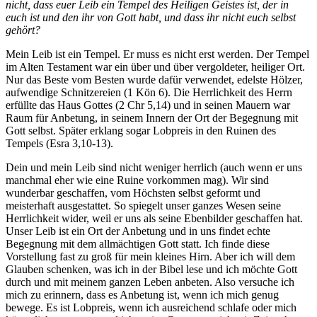
nicht, dass euer Leib ein Tempel des Heiligen Geistes ist, der in
euch ist und den ihr von Gott habt, und dass ihr nicht euch selbst
gehört?
Mein Leib ist ein Tempel. Er muss es nicht erst werden. Der Tempel
im Alten Testament war ein über und über vergoldeter, heiliger Ort.
Nur das Beste vom Besten wurde dafür verwendet, edelste Hölzer,
aufwendige Schnitzereien (1 Kön 6). Die Herrlichkeit des Herrn
erfüllte das Haus Gottes (2 Chr 5,14) und in seinen Mauern war
Raum für Anbetung, in seinem Innern der Ort der Begegnung mit
Gott selbst. Später erklang sogar Lobpreis in den Ruinen des
Tempels (Esra 3,10-13).
Dein und mein Leib sind nicht weniger herrlich (auch wenn er uns
manchmal eher wie eine Ruine vorkommen mag). Wir sind
wunderbar geschaffen, vom Höchsten selbst geformt und
meisterhaft ausgestattet. So spiegelt unser ganzes Wesen seine
Herrlichkeit wider, weil er uns als seine Ebenbilder geschaffen hat.
Unser Leib ist ein Ort der Anbetung und in uns findet echte
Begegnung mit dem allmächtigen Gott statt. Ich finde diese
Vorstellung fast zu groß für mein kleines Hirn. Aber ich will dem
Glauben schenken, was ich in der Bibel lese und ich möchte Gott
durch und mit meinem ganzen Leben anbeten. Also versuche ich
mich zu erinnern, dass es Anbetung ist, wenn ich mich genug
bewege. Es ist Lobpreis, wenn ich ausreichend schlafe oder mich