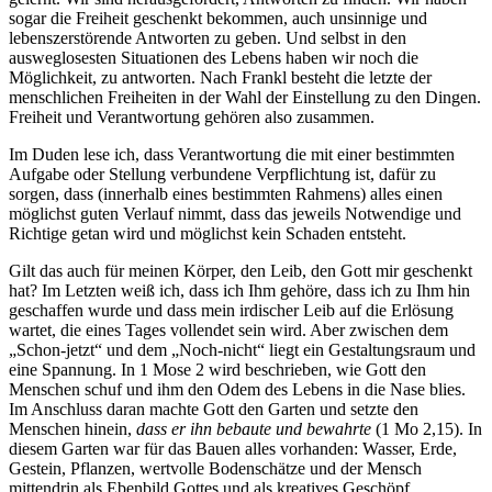
sogar die Freiheit geschenkt bekommen, auch unsinnige und
lebenszerstörende Antworten zu geben. Und selbst in den
ausweglosesten Situationen des Lebens haben wir noch die
Möglichkeit, zu antworten. Nach Frankl besteht die letzte der
menschlichen Freiheiten in der Wahl der Einstellung zu den Dingen.
Freiheit und Verantwortung gehören also zusammen.
Im Duden lese ich, dass Verantwortung die mit einer bestimmten
Aufgabe oder Stellung verbundene Verpflichtung ist, dafür zu
sorgen, dass (innerhalb eines bestimmten Rahmens) alles einen
möglichst guten Verlauf nimmt, dass das jeweils Notwendige und
Richtige getan wird und möglichst kein Schaden entsteht.
Gilt das auch für meinen Körper, den Leib, den Gott mir geschenkt
hat? Im Letzten weiß ich, dass ich Ihm gehöre, dass ich zu Ihm hin
geschaffen wurde und dass mein irdischer Leib auf die Erlösung
wartet, die eines Tages vollendet sein wird. Aber zwischen dem
„Schon-jetzt“ und dem „Noch-nicht“ liegt ein Gestaltungsraum und
eine Spannung. In 1 Mose 2 wird beschrieben, wie Gott den
Menschen schuf und ihm den Odem des Lebens in die Nase blies.
Im Anschluss daran machte Gott den Garten und setzte den
Menschen hinein,
dass er ihn bebaute und bewahrte
(1 Mo 2,15). In
diesem Garten war für das Bauen alles vorhanden: Wasser, Erde,
Gestein, Pflanzen, wertvolle Bodenschätze und der Mensch
mittendrin als Ebenbild Gottes und als kreatives Geschöpf.