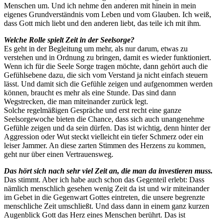
Menschen um. Und ich nehme den anderen mit hinein in mein
eigenes Grundverständnis vom Leben und vom Glauben. Ich weiß,
dass Gott mich liebt und den anderen liebt, das teile ich mit ihm.
Welche Rolle spielt Zeit in der Seelsorge?
Es geht in der Begleitung um mehr, als nur darum, etwas zu
verstehen und in Ordnung zu bringen, damit es wieder funktioniert.
Wenn ich für die Seele Sorge tragen möchte, dann gehört auch die
Gefühlsebene dazu, die sich vom Verstand ja nicht einfach steuern
lässt. Und damit sich die Gefühle zeigen und aufgenommen werden
können, braucht es mehr als eine Stunde. Das sind dann
Wegstrecken, die man miteinander zurück legt.
Solche regelmäßigen Gespräche und erst recht eine ganze
Seelsorgewoche bieten die Chance, dass sich auch unangenehme
Gefühle zeigen und da sein dürfen. Das ist wichtig, denn hinter der
Aggression oder Wut steckt vielleicht ein tiefer Schmerz oder ein
leiser Jammer. An diese zarten Stimmen des Herzens zu kommen,
geht nur über einen Vertrauensweg.
Das hört sich nach sehr viel Zeit an, die man da investieren muss.
Das stimmt. Aber ich habe auch schon das Gegenteil erlebt: Dass
nämlich menschlich gesehen wenig Zeit da ist und wir miteinander
im Gebet in die Gegenwart Gottes eintreten, die unsere begrenzte
menschliche Zeit umschließt. Und dass dann in einem ganz kurzen
Augenblick Gott das Herz eines Menschen berührt. Das ist