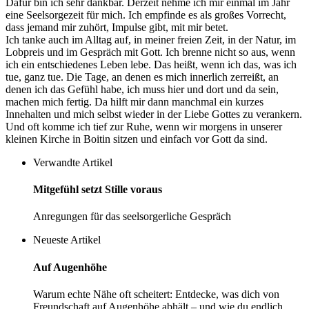
Dafür bin ich sehr dankbar. Derzeit nehme ich mir einmal im Jahr
eine Seelsorgezeit für mich. Ich empfinde es als großes Vorrecht,
dass jemand mir zuhört, Impulse gibt, mit mir betet.
Ich tanke auch im Alltag auf, in meiner freien Zeit, in der Natur, im
Lobpreis und im Gespräch mit Gott. Ich brenne nicht so aus, wenn
ich ein entschiedenes Leben lebe. Das heißt, wenn ich das, was ich
tue, ganz tue. Die Tage, an denen es mich innerlich zerreißt, an
denen ich das Gefühl habe, ich muss hier und dort und da sein,
machen mich fertig. Da hilft mir dann manchmal ein kurzes
Innehalten und mich selbst wieder in der Liebe Gottes zu verankern.
Und oft komme ich tief zur Ruhe, wenn wir morgens in unserer
kleinen Kirche in Boitin sitzen und einfach vor Gott da sind.
Verwandte Artikel
Mitgefühl setzt Stille voraus
Anregungen für das seelsorgerliche Gespräch
Neueste Artikel
Auf Augenhöhe
Warum echte Nähe oft scheitert: Entdecke, was dich von
Freundschaft auf Augenhöhe abhält – und wie du endlich