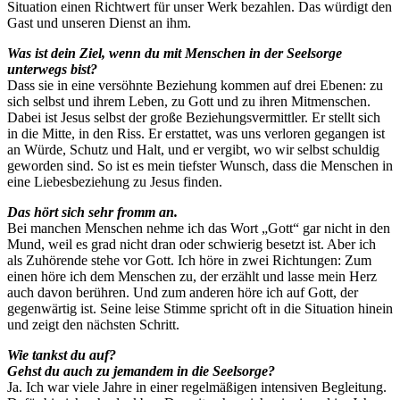
Situation einen Richtwert für unser Werk bezahlen. Das würdigt den
Gast und unseren Dienst an ihm.
Was ist dein Ziel, wenn du mit Menschen in der Seelsorge
unterwegs bist?
Dass sie in eine versöhnte Beziehung kommen auf drei Ebenen: zu
sich selbst und ihrem Leben, zu Gott und zu ihren Mitmenschen.
Dabei ist Jesus selbst der große Beziehungsvermittler. Er stellt sich
in die Mitte, in den Riss. Er erstattet, was uns verloren gegangen ist
an Würde, Schutz und Halt, und er vergibt, wo wir selbst schuldig
geworden sind. So ist es mein tiefster Wunsch, dass die Menschen in
eine Liebesbeziehung zu Jesus finden.
Das hört sich sehr fromm an.
Bei manchen Menschen nehme ich das Wort „Gott“ gar nicht in den
Mund, weil es grad nicht dran oder schwierig besetzt ist. Aber ich
als Zuhörende stehe vor Gott. Ich höre in zwei Richtungen: Zum
einen höre ich dem Menschen zu, der erzählt und lasse mein Herz
auch davon berühren. Und zum anderen höre ich auf Gott, der
gegenwärtig ist. Seine leise Stimme spricht oft in die Situation hinein
und zeigt den nächsten Schritt.
Wie tankst du auf?
Gehst du auch zu jemandem in die Seelsorge?
Ja. Ich war viele Jahre in einer regelmäßigen intensiven Begleitung.