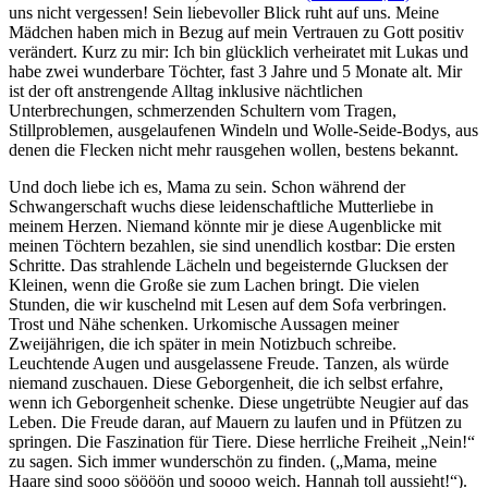
uns nicht vergessen! Sein liebevoller Blick ruht auf uns. Meine
Mädchen haben mich in Bezug auf mein Vertrauen zu Gott positiv
verändert. Kurz zu mir: Ich bin glücklich verheiratet mit Lukas und
habe zwei wunderbare Töchter, fast 3 Jahre und 5 Monate alt. Mir
ist der oft anstrengende Alltag inklusive nächtlichen
Unterbrechungen, schmerzenden Schultern vom Tragen,
Stillproblemen, ausgelaufenen Windeln und Wolle-Seide-Bodys, aus
denen die Flecken nicht mehr rausgehen wollen, bestens bekannt.
Und doch liebe ich es, Mama zu sein. Schon während der
Schwangerschaft wuchs diese leidenschaftliche Mutterliebe in
meinem Herzen. Niemand könnte mir je diese Augenblicke mit
meinen Töchtern bezahlen, sie sind unendlich kostbar: Die ersten
Schritte. Das strahlende Lächeln und begeisternde Glucksen der
Kleinen, wenn die Große sie zum Lachen bringt. Die vielen
Stunden, die wir kuschelnd mit Lesen auf dem Sofa verbringen.
Trost und Nähe schenken. Urkomische Aussagen meiner
Zweijährigen, die ich später in mein Notizbuch schreibe.
Leuchtende Augen und ausgelassene Freude. Tanzen, als würde
niemand zuschauen. Diese Geborgenheit, die ich selbst erfahre,
wenn ich Geborgenheit schenke. Diese ungetrübte Neugier auf das
Leben. Die Freude daran, auf Mauern zu laufen und in Pfützen zu
springen. Die Faszination für Tiere. Diese herrliche Freiheit „Nein!“
zu sagen. Sich immer wunderschön zu finden. („Mama, meine
Haare sind sooo söööön und soooo weich. Hannah toll aussieht!“).