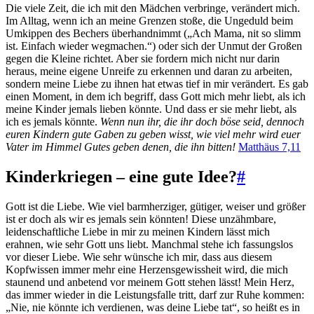
Die viele Zeit, die ich mit den Mädchen verbringe, verändert mich.
Im Alltag, wenn ich an meine Grenzen stoße, die Ungeduld beim
Umkippen des Bechers überhandnimmt („Ach Mama, nit so slimm
ist. Einfach wieder wegmachen.“) oder sich der Unmut der Großen
gegen die Kleine richtet. Aber sie fordern mich nicht nur darin
heraus, meine eigene Unreife zu erkennen und daran zu arbeiten,
sondern meine Liebe zu ihnen hat etwas tief in mir verändert. Es gab
einen Moment, in dem ich begriff, dass Gott mich mehr liebt, als ich
meine Kinder jemals lieben könnte. Und dass er sie mehr liebt, als
ich es jemals könnte.
Wenn nun ihr, die ihr doch böse seid, dennoch
euren Kindern gute Gaben zu geben wisst, wie viel mehr wird euer
Vater im Himmel Gutes geben denen, die ihn bitten!
Matthäus 7,11
Kinderkriegen – eine gute Idee?
#
Gott ist die Liebe. Wie viel barmherziger, gütiger, weiser und größer
ist er doch als wir es jemals sein könnten! Diese unzähmbare,
leidenschaftliche Liebe in mir zu meinen Kindern lässt mich
erahnen, wie sehr Gott uns liebt. Manchmal stehe ich fassungslos
vor dieser Liebe. Wie sehr wünsche ich mir, dass aus diesem
Kopfwissen immer mehr eine Herzensgewissheit wird, die mich
staunend und anbetend vor meinem Gott stehen lässt! Mein Herz,
das immer wieder in die Leistungsfalle tritt, darf zur Ruhe kommen:
„Nie, nie könnte ich verdienen, was deine Liebe tat“, so heißt es in