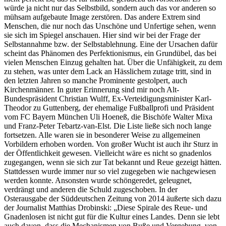
würde ja nicht nur das Selbstbild, sondern auch das vor anderen so
mühsam aufgebaute Image zerstören. Das andere Extrem sind
Menschen, die nur noch das Unschöne und Unfertige sehen, wenn
sie sich im Spiegel anschauen. Hier sind wir bei der Frage der
Selbstannahme bzw. der Selbstablehnung. Eine der Ursachen dafür
scheint das Phänomen des Perfektionismus, ein Grundübel, das bei
vielen Menschen Einzug gehalten hat. Über die Unfähigkeit, zu dem
zu stehen, was unter dem Lack an Hässlichem zutage tritt, sind in
den letzten Jahren so manche Prominente gestolpert, auch
Kirchenmänner. In guter Erinnerung sind mir noch Alt-
Bundespräsident Christian Wulff, Ex-Verteidigungsminister Karl-
Theodor zu Guttenberg, der ehemalige Fußballprofi und Präsident
vom FC Bayern München Uli Hoeneß, die Bischöfe Walter Mixa
und Franz-Peter Tebartz-van-Elst. Die Liste ließe sich noch lange
fortsetzen. Alle waren sie in besonderer Weise zu allgemeinen
Vorbildern erhoben worden. Von großer Wucht ist auch ihr Sturz in
der Öffentlichkeit gewesen. Vielleicht wäre es nicht so gnadenlos
zugegangen, wenn sie sich zur Tat bekannt und Reue gezeigt hätten.
Stattdessen wurde immer nur so viel zugegeben wie nachgewiesen
werden konnte. Ansonsten wurde schöngeredet, geleugnet,
verdrängt und anderen die Schuld zugeschoben. In der
Osterausgabe der Süddeutschen Zeitung von 2014 äußerte sich dazu
der Journalist Matthias Drobinski: „Diese Spirale des Reue- und
Gnadenlosen ist nicht gut für die Kultur eines Landes. Denn sie lebt
auch davon, dass die Mechanismen von Buße und Vergebung, von