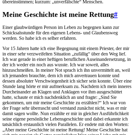
übereinstimmen; kurzum: „unverfälschte“ Menschen.
Meine Geschichte ist meine Rettung
#
Einer glaubwürdigen Person im Leben zu begegnen kann zur
Schicksalsstunde für den eigenen Lebens- und Glaubensweg
werden. So habe ich es selber erfahren.
Vor 15 Jahren hatte ich eine Begegnung mit einem Priester, der mir
in einer sehr verzweifelten Situation „zufällig“ über den Weg lief.
Ich war gerade in einer heftigen beruflichen Auseinandersetzung, in
der ich weder ein noch aus wusste. Ich war soweit, alles
hinzuschmeißen. In meiner Not sprach ich ihn unvermittelt an, weil
ich jemanden brauchte, dem ich mich anvertrauen konnte und
dessen absoluter Verschwiegenheit ich sicher sein konnte. Über eine
Stunde lang hörte er mir aufmerksam zu. Nachdem ich mein inneres
Durcheinander an Klagen und Anklagen vor ihm ausgeschüttet
hatte, schaute er mich nachdenklich an und fragte: „Sind Sie
gekommen, um mir meine Geschichte zu erzählen?“ Ich war von
der Frage sehr überrascht und verstand zunächst nicht, was er mir
damit sagen wollte. Nun erzählte er mir in gleicher Ausführlichkeit
seine eigene persönliche Lebensgeschichte und dabei erkannte ich
tatsächlich erstaunlich vielen Parallelen. Er endete mit den Worten:
„Aber meine Geschichte ist meine Rettung! Meine Geschichte hat