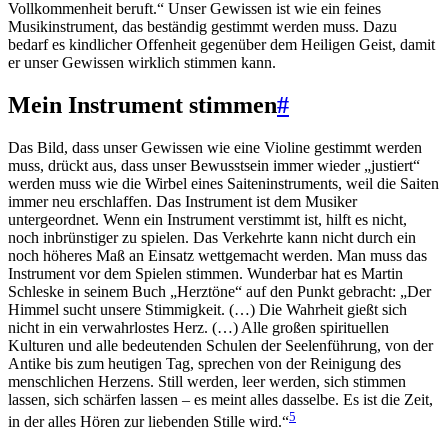
Vollkommenheit beruft.“ Unser Gewissen ist wie ein feines
Musikinstrument, das beständig gestimmt werden muss. Dazu
bedarf es kindlicher Offenheit gegenüber dem Heiligen Geist, damit
er unser Gewissen wirklich stimmen kann.
Mein Instrument stimmen
#
Das Bild, dass unser Gewissen wie eine Violine gestimmt werden
muss, drückt aus, dass unser Bewusstsein immer wieder „justiert“
werden muss wie die Wirbel eines Saiteninstruments, weil die Saiten
immer neu erschlaffen. Das Instrument ist dem Musiker
untergeordnet. Wenn ein Instrument verstimmt ist, hilft es nicht,
noch inbrünstiger zu spielen. Das Verkehrte kann nicht durch ein
noch höheres Maß an Einsatz wettgemacht werden. Man muss das
Instrument vor dem Spielen stimmen. Wunderbar hat es Martin
Schleske in seinem Buch „Herztöne“ auf den Punkt gebracht: „Der
Himmel sucht unsere Stimmigkeit. (…) Die Wahrheit gießt sich
nicht in ein verwahrlostes Herz. (…) Alle großen spirituellen
Kulturen und alle bedeutenden Schulen der Seelenführung, von der
Antike bis zum heutigen Tag, sprechen von der Reinigung des
menschlichen Herzens. Still werden, leer werden, sich stimmen
lassen, sich schärfen lassen – es meint alles dasselbe. Es ist die Zeit,
5
in der alles Hören zur liebenden Stille wird.“