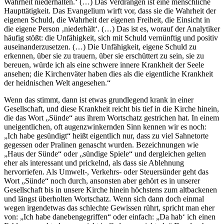
Wahrheit niederhalten.‘ (…) Das Verdrängen ist eine menschliche
Haupttätigkeit. Das Evangelium wirft vor, dass sie die Wahrheit der
eigenen Schuld, die Wahrheit der eigenen Freiheit, die Einsicht in
die eigene Person ‚niederhält‘. (…) Das ist es, worauf der Analytiker
häufig stößt: die Unfähigkeit, sich mit Schuld vernünftig und positiv
auseinanderzusetzen. (…) Die Unfähigkeit, eigene Schuld zu
erkennen, über sie zu trauern, über sie erschüttert zu sein, sie zu
bereuen, würde ich als eine schwere innere Krankheit der Seele
ansehen; die Kirchenväter haben dies als die eigentliche Krankheit
der heidnischen Welt angesehen.“
Wenn das stimmt, dann ist etwas grundlegend krank in einer
Gesellschaft, und diese Krankheit reicht bis tief in die Kirche hinein,
die das Wort „Sünde“ aus ihrem Wortschatz gestrichen hat. In einem
uneigentlichen, oft augenzwinkernden Sinn kennen wir es noch:
„Ich habe gesündigt“ heißt eigentlich nur, dass zu viel Sahnetorte
gegessen oder Pralinen genascht wurden. Bezeichnungen wie
„Haus der Sünde“ oder „sündige Spiele“ und dergleichen gelten
eher als interessant und prickelnd, als dass sie Ablehnung
hervorriefen. Als Umwelt-, Verkehrs- oder Steuersünder geht das
Wort „Sünde“ noch durch, ansonsten aber gehört es in unserer
Gesellschaft bis in unsere Kirche hinein höchstens zum altbackenen
und längst überholten Wortschatz. Wenn sich dann doch einmal
wegen irgendetwas das schlechte Gewissen rührt, spricht man eher
von: „Ich habe danebengegriffen“ oder einfach: „Da hab‘ ich einen