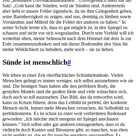
von „kostbaren Unvollkommenheiten“. Unvergesslich blieb mir der
Satz: „Gott hasst die Sünden, weil sie Sünden sind. Andererseits
aber liebt er unsere Fehler irgendwie, da sie ihm Gelegenheit geben,
seine Barmherzigkeit zu zeigen, und uns, demütig zu bleiben sowie
Verständnis und Mitleid für die Fehler der anderen zu haben.“ In
seiner Schule lernte ich, dass es gut möglich ist, in den Spiegel zu
schauen und nicht vor sich wegzulaufen. Durch sein Vorbild will ich
weiterhin üben, meine Sehnsucht nach dem Himmel mit dem Ja zur
Erde zusammenzudenken und mit dieser Bodennähe den Sinn für
meine Wirklichkeit zu behalten, mehr noch – sie zu lieben.
Sünde ist menschlich
#
Wir leben in einer Zeit oberflächlicher Schönheitsideale. Vielen
Menschen gelingt es immer weniger, sich selbst anzunehmen wie sie
sind. Die heutigen Stars haben alle den perfekten Body, die
gestylten Models sind die großen Idole und viele wünschten sich,
doch auch so toll auszusehen. Das Bild, das da entworfen wird,
kann zu Krisen führen, denn das Leitbild ist perfekt, der konkrete
Mensch nicht. Immer mehr Menschen versuchen, ihr Selbstbild zu
perfektionieren. Es ist schon zu einer weit verbreiteten Redensart
geworden: „Ich möchte mich morgens im Spiegel anschauen
können.“ Sich selbst oder gar anderen einzugestehen, dass es da
vielleicht doch Kratzer und Blessuren gibt, so manches, was eben
nicht perfekt ist, das ist für manche geradezu unvorstellbar. Es