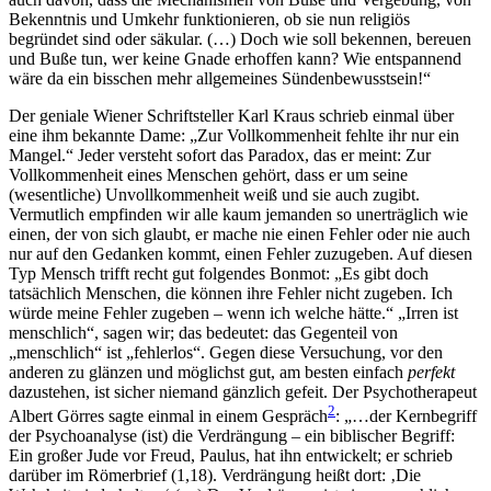
Bekenntnis und Umkehr funktionieren, ob sie nun religiös
begründet sind oder säkular. (…) Doch wie soll bekennen, bereuen
und Buße tun, wer keine Gnade erhoffen kann? Wie entspannend
wäre da ein bisschen mehr allgemeines Sündenbewusstsein!“
Der geniale Wiener Schriftsteller Karl Kraus schrieb einmal über
eine ihm bekannte Dame: „Zur Vollkommenheit fehlte ihr nur ein
Mangel.“ Jeder versteht sofort das Paradox, das er meint: Zur
Vollkommenheit eines Menschen gehört, dass er um seine
(wesentliche) Unvollkommenheit weiß und sie auch zugibt.
Vermutlich empfinden wir alle kaum jemanden so unerträglich wie
einen, der von sich glaubt, er mache nie einen Fehler oder nie auch
nur auf den Gedanken kommt, einen Fehler zuzugeben. Auf diesen
Typ Mensch trifft recht gut folgendes Bonmot: „Es gibt doch
tatsächlich Menschen, die können ihre Fehler nicht zugeben. Ich
würde meine Fehler zugeben – wenn ich welche hätte.“ „Irren ist
menschlich“, sagen wir; das bedeutet: das Gegenteil von
„menschlich“ ist „fehlerlos“. Gegen diese Versuchung, vor den
anderen zu glänzen und möglichst gut, am besten einfach
perfekt
dazustehen, ist sicher niemand gänzlich gefeit. Der Psychotherapeut
2
Albert Görres sagte einmal in einem Gespräch
: „…der Kernbegriff
der Psychoanalyse (ist) die Verdrängung – ein biblischer Begriff:
Ein großer Jude vor Freud, Paulus, hat ihn entwickelt; er schrieb
darüber im Römerbrief (1,18). Verdrängung heißt dort: ‚Die