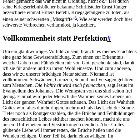
Fehler gemacht; das war nicht in Ordnung, nicht ok.“ Der durch
seine Kriegserlebnisbücher bekannte Schriftsteller Ernst Jünger
bezeichnete einmal Hitlers Befehl, Kriegsgefangene zu töten, als
3
einen seiner schwersten „Missgriffe“
. Wie sehr werden doch hier
schwerste Verbrechen verharmlost, ja kaschiert.
Vollkommenheit statt Perfektion
#
Um ein glaubwürdiges Vorbild zu sein, braucht es meines Erachtens
eine ganz feine Gewissensbildung. Zum einen zur Erkenntnis,
welche Gaben und Fähigkeiten mir von Gott geschenkt sind, damit
ich sie für andere und zu ihrem Wohl einsetze. Und zum anderen,
dass wir zu unserer brüchigen Natur stehen. Niemand ist
vollkommen. Schwächen, Grenzen, Schuld und Versagen gehören
zum Menschen.
Die Wahrheit wird euch freimachen,
sagt Jesus im
Evangelium des Johannes. Die Wenigsten von uns sind schon frei
genug. Einmal wird jeder Mensch die Wahrheit seines Lebens im
Licht der ganzen Wahrheit Gottes schauen. Das Licht der Wahrheit
Gottes wird alles durchdringen, mehr noch als das Licht der Sonne.
Tiefer noch als Röntgenstrahlen, die die Brüche und Fehlbildungen
des menschlichen Leibes sichtbar machen können, macht sie uns
unsere Unfreiheiten und Verstrickungen deutlich. Aber Gottes
glühende Liebe will immer retten, die Brüche heilen und die
Wunden reinigen. Unser Teil ist, darin einzuwilligen. Im