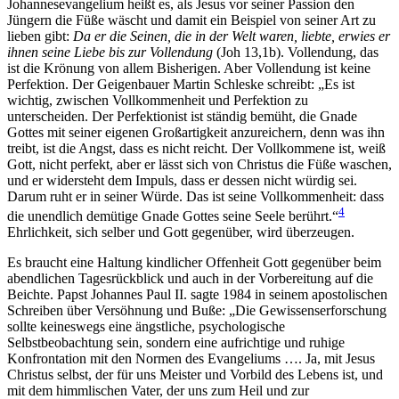
Johannesevangelium heißt es, als Jesus vor seiner Passion den
Jüngern die Füße wäscht und damit ein Beispiel von seiner Art zu
lieben gibt:
Da er die Seinen, die in der Welt waren, liebte, erwies er
ihnen seine Liebe bis zur Vollendung
(Joh 13,1b). Vollendung, das
ist die Krönung von allem Bisherigen. Aber Vollendung ist keine
Perfektion. Der Geigenbauer Martin Schleske schreibt: „Es ist
wichtig, zwischen Vollkommenheit und Perfektion zu
unterscheiden. Der Perfektionist ist ständig bemüht, die Gnade
Gottes mit seiner eigenen Großartigkeit anzureichern, denn was ihn
treibt, ist die Angst, dass es nicht reicht. Der Vollkommene ist, weiß
Gott, nicht perfekt, aber er lässt sich von Christus die Füße waschen,
und er widersteht dem Impuls, dass er dessen nicht würdig sei.
Darum ruht er in seiner Würde. Das ist seine Vollkommenheit: dass
4
die unendlich demütige Gnade Gottes seine Seele berührt.“
Ehrlichkeit, sich selber und Gott gegenüber, wird überzeugen.
Es braucht eine Haltung kindlicher Offenheit Gott gegenüber beim
abendlichen Tagesrückblick und auch in der Vorbereitung auf die
Beichte. Papst Johannes Paul II. sagte 1984 in seinem apostolischen
Schreiben über Versöhnung und Buße: „Die Gewissenserforschung
sollte keineswegs eine ängstliche, psychologische
Selbstbeobachtung sein, sondern eine aufrichtige und ruhige
Konfrontation mit den Normen des Evangeliums …. Ja, mit Jesus
Christus selbst, der für uns Meister und Vorbild des Lebens ist, und
mit dem himmlischen Vater, der uns zum Heil und zur