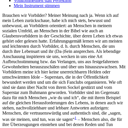
Vollkommenheit statt Perfektion
Mein Instrument stimmen
Brauchen wir Vorbilder? Meiner Meinung nach ja. Wenn ich auf
mein Leben zurückschaue, habe ich mich stets, bewusst und
unbewusst, an Vorbildern orientiert: an Menschen in meinem
sozialen Umfeld, an Menschen in der Bibel wie auch an
Glaubensvorbildern in der Geschichte, über deren Leben ich etwas
gehört oder gelesen hatte. Erfahrungsgemäß lernen wir am meisten
und leichtesten durch Vorbilder, d. h. durch Menschen, die uns
durch ihre Lebensart und ihr (Da-)Sein ansprechen. Als lebendige
Anschauung inspirieren sie uns, wecken in uns eine Art
Aufbruchsstimmung bzw. das Verlangen, uns aus festgefahrenen
Gewohnheiten herauszuschälen und über uns hinauszuwachsen. Mit
Vorbildern meine ich hier keine unerreichbaren Helden oder
umschwärmten Idole – Superstars, die in der Öffentlichkeit
bewundert werden und um die sich Fanclubs organisieren. Wie oft
sind sie dann über Nacht von ihrem Sockel gestürzt und vom
Superstar zum Buhmann geworden. Vorbilder sind im Gegensatz
dazu für mich Menschen „wie du und ich“, die mit ihrem Beispiel
auf die gleichen Herausforderungen des Lebens, in denen auch wir
stehen, nachvollziehbare und lebbare Antworten aufzeigen:
Menschen, die vertrauenswürdig und authentisch sind, die „sagen,
1
was sie meinen, und tun, was sie sagen“
– Menschen also, die für
ihre Überzeugungen einstehen und bei denen Reden und Tun