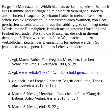
Es gehört Mut dazu, die Wirklichkeit anzuerkennen, wie sie ist, auch
alles Krumme und Bucklige an mir nicht zu verleugnen, sondern
anzunehmen, ja sogar als Spielraum Gottes in meinem Leben zu
sehen. Positiv gesprochen: In der existentiellen Wahrheit, von Gott
geschaffen zu sein, und damit von ihm abhängig zu sein, liegt meine
Würde, meine Einmaligkeit, letztlich meine gesamte Hoffnung und
Freiheit begründet. Wo sind die Menschen, die sich in diesem
demütigen Selbstbewusstsein auf den Weg machen und zu
vorbildlichen Zeugen des Evangeliums für andere werden? So
jemandem zu begegnen, kann das Leben verändern.
vgl. Martin Buber, Der Weg des Menschen, Lambert
Schneider GmbH, Gerlingen 1993, S. 39
↑
vgl.
www.zeit.de/​1983/​45/​wo-die-schuld-grenzen-hat
↑
zit. nach Josef Pieper, Über den Begriff der Sünde, Topos
plus, Kevelaer 2019, S. 19
↑
Martin Schleske, Herztöne – Lauschen auf den Klang des
Lebens, Adeo Verlag, Asslar 2016, S. 32
↑
Martin Schleske, ebd., S. 22
↑