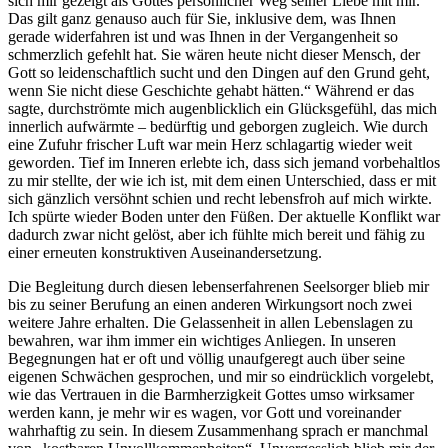
sich mir gezeigt als Gottes persönlicher Weg seiner Liebe mit mir.
Das gilt ganz genauso auch für Sie, inklusive dem, was Ihnen
gerade widerfahren ist und was Ihnen in der Vergangenheit so
schmerzlich gefehlt hat. Sie wären heute nicht dieser Mensch, der
Gott so leidenschaftlich sucht und den Dingen auf den Grund geht,
wenn Sie nicht diese Geschichte gehabt hätten.“ Während er das
sagte, durchströmte mich augenblicklich ein Glücksgefühl, das mich
innerlich aufwärmte – bedürftig und geborgen zugleich. Wie durch
eine Zufuhr frischer Luft war mein Herz schlagartig wieder weit
geworden. Tief im Inneren erlebte ich, dass sich jemand vorbehaltlos
zu mir stellte, der wie ich ist, mit dem einen Unterschied, dass er mit
sich gänzlich versöhnt schien und recht lebensfroh auf mich wirkte.
Ich spürte wieder Boden unter den Füßen. Der aktuelle Konflikt war
dadurch zwar nicht gelöst, aber ich fühlte mich bereit und fähig zu
einer erneuten konstruktiven Auseinandersetzung.
Die Begleitung durch diesen lebenserfahrenen Seelsorger blieb mir
bis zu seiner Berufung an einen anderen Wirkungsort noch zwei
weitere Jahre erhalten. Die Gelassenheit in allen Lebenslagen zu
bewahren, war ihm immer ein wichtiges Anliegen. In unseren
Begegnungen hat er oft und völlig unaufgeregt auch über seine
eigenen Schwächen gesprochen, und mir so eindrücklich vorgelebt,
wie das Vertrauen in die Barmherzigkeit Gottes umso wirksamer
werden kann, je mehr wir es wagen, vor Gott und voreinander
wahrhaftig zu sein. In diesem Zusammenhang sprach er manchmal