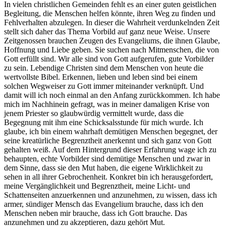
In vielen christlichen Gemeinden fehlt es an einer guten geistlichen
Begleitung, die Menschen helfen könnte, ihren Weg zu finden und
Fehlverhalten abzulegen. In dieser die Wahrheit verdunkelnden Zeit
stellt sich daher das Thema Vorbild auf ganz neue Weise. Unsere
Zeitgenossen brauchen Zeugen des Evangeliums, die ihnen Glaube,
Hoffnung und Liebe geben. Sie suchen nach Mitmenschen, die von
Gott erfüllt sind. Wir alle sind von Gott aufgerufen, gute Vorbilder
zu sein. Lebendige Christen sind dem Menschen von heute die
wertvollste Bibel. Erkennen, lieben und leben sind bei einem
solchen Wegweiser zu Gott immer miteinander verknüpft. Und
damit will ich noch einmal an den Anfang zurückkommen. Ich habe
mich im Nachhinein gefragt, was in meiner damaligen Krise von
jenem Priester so glaubwürdig vermittelt wurde, dass die
Begegnung mit ihm eine Schicksalsstunde für mich wurde. Ich
glaube, ich bin einem wahrhaft demütigen Menschen begegnet, der
seine kreatürliche Begrenztheit anerkennt und sich ganz von Gott
gehalten weiß. Auf dem Hintergrund dieser Erfahrung wage ich zu
behaupten, echte Vorbilder sind demütige Menschen und zwar in
dem Sinne, dass sie den Mut haben, die eigene Wirklichkeit zu
sehen in all ihrer Gebrochenheit. Konkret bin ich herausgefordert,
meine Vergänglichkeit und Begrenztheit, meine Licht- und
Schattenseiten anzuerkennen und anzunehmen, zu wissen, dass ich
armer, sündiger Mensch das Evangelium brauche, dass ich den
Menschen neben mir brauche, dass ich Gott brauche. Das
anzunehmen und zu akzeptieren, dazu gehört Mut.