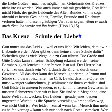
die Liebe Gottes – macht es möglich, am Geheimnis des Kreuzes
nicht irre zu werden: Was auch immer mit mir geschieht, Gott liebt
mich! Hiob, der große Leidende des Alten Bundes konnte sogar,
obwohl er bereits Gesundheit, Familie, Freunde und Reichtum
verloren hatte, in diesem gläubigen Vertrauen sagen:
Wenn er mich
auch tötet, ich werde auf ihn hoffen
(Hiob 13,15).
Das Kreuz – Schule der Liebe
#
Gott mutet uns das Leid zu, weil er uns liebt. Wir leiden, damit wir
Liebende werden. Aber gibt es denn keine andere Schule dafür?
Sicherlich gibt es viele Wege, die zu Gott führen. Die Größe und
Güte Gottes kann an seiner Schöpfung erkannt werden, seine
Barmherzigkeit leuchtet in der Person Jesu auf. Der Herr selbst
spricht zu uns durch sein Wort, durch die Kirche, durch unser
Gewissen. All das aber kann der Mensch ignorieren, ja Irrtum und
Sünde sind derart beschaffen, so C. S. Lewis, dass ihre Opfer sie
umso weniger wahrnehmen, je schlimmer sie ihnen verfallen sind.
Gott flüstert in unseren Freuden, er spricht in unserem Gewissen; in
unseren Schmerzen aber ruft er laut. Sie sind sein Megaphon, eine
taube Welt aufzuwecken. Das Leiden – gerade jenes, dessen
ungerechte Wucht uns die Sprache verschlägt – brennt alles weg,
was nicht Gott ist. Wer leidet – zumal wenn kein Mensch ihm mehr
zu helfen vermag – kann sich nur noch nach Gott ausstrecken. Wer