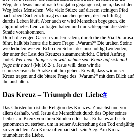
Weg, den Jesus hinauf nach Golgatha gegangen ist, nein, das ist der
Weg jedes Menschen. Wie viele Stürze auf diesem steinigen Pfad
nach oben! Sicherlich mag es manchen geben, der leichtfüßig
durchs Leben läuft. Aber auch er wird Menschen begegnen, die
abgrundtiefes Leid zu tragen haben und nur schleppend die steile
Straße vorankommen.
Durch die engen Gassen von Jerusalem, durch die die Via Dolorosa
führt, hallt bis heute die bittere Frage: „Warum?“ Die uralten Steine
wiederholen wie ein Echo den Schrei des unschuldig Leidenden,
der unter der Last des Kreuzes zusammenbricht. Christi Auftrag
lautet:
Wer mein Jünger sein will, nehme sein Kreuz auf sich und
folge mir nach!
(Mt 16,24). Jesus will, dass wir die
schmerzensreiche Straße mit ihm gehen. Er will, dass wir unser
Kreuz tragen und die bittere Frage des „Warum?“ mit dem Blick auf
ihn aushalten.
Das Kreuz – Triumph der Liebe
#
Das Christentum ist die Religion des Kreuzes. Zunächst und vor
allem deshalb, weil Jesus die Menschheit durch das Opfer seines
Leibes am Kreuz von ihren Sünden erlöst hat. Er hat es auf sich
genommen zu sterben, um in seiner Auferstehung den Tod endgültig
zu vernichten. Am Kreuz offenbart sich sein Sieg. Am Kreuz
triumphiert die Liebe.