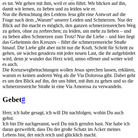
es tut. Wir gehen mit ihm, weil er uns führt. Wir blicken auf ihn,
damit wir lernen, zu lieben und zu leiden wie er.
Nur die Betrachtung des Leidens Jesu gibt eine Antwort auf die
Frage nach dem „Warum“ unserer Leiden und Schmerzen. Nur der
Blick auf ihn macht es möglich, den ganzen schmerzensreichen Weg
zu gehen, ohne zu zerbrechen; zu leiden, um mehr zu lieben – und
zu lieben allen Schmerzen zum Trotz! Nur die Liebe – und hier liegt
das Geheimnis des Kreuzes – führt die schmerzensreiche Straße
hinauf. Die Liebe gibt aber nicht nur die Kraft, Schritt für Schritt zu
gehen, sie wächst geradezu mit jeder neuen Last, die ihr aufgebürdet
wird, denn je wunder das Herz wird, umso offener und weiter wird
es auch.
Die Kreuzwegbetrachtungen wollen Jesus sprechen lassen, erklären,
warum es keinen anderen Weg als die Via Dolorosa gibt. Dabei geht
es um den Blick auf ihn, der uns bittet, mit ihm zu gehen und so die
schmerzensreiche Straße in eine Via Amorosa zu verwandeln.
Gebet
#
Herr, ich habe gesagt, ich will Dir nachfolgen, wohin Du auch
gehst.
Ich bin Dir nachgerannt, weil Du mich gerufen hast. Nie habe ich
daran gezweifelt, dass Du der große Schatz im Acker meines
Lebens bist, der mich reich und glücklich macht.