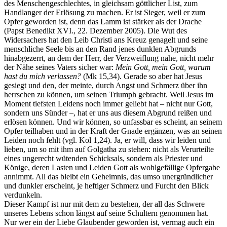
des Menschengeschlechtes, in gleichsam göttlicher List, zum
Handlanger der Erlösung zu machen. Er ist Sieger, weil er zum
Opfer geworden ist, denn das Lamm ist stärker als der Drache
(Papst Benedikt XVI., 22. Dezember 2005). Die Wut des
Widersachers hat den Leib Christi ans Kreuz genagelt und seine
menschliche Seele bis an den Rand jenes dunklen Abgrunds
hinabgezerrt, an dem der Herr, der Verzweiflung nahe, nicht mehr
der Nähe seines Vaters sicher war:
Mein Gott, mein Gott, warum
hast du mich verlassen?
(Mk 15,34). Gerade so aber hat Jesus
gesiegt und den, der meinte, durch Angst und Schmerz über ihn
herrschen zu können, um seinen Triumph gebracht. Weil Jesus im
Moment tiefsten Leidens noch immer geliebt hat – nicht nur Gott,
sondern uns Sünder –, hat er uns aus diesem Abgrund reißen und
erlösen können. Und wir können, so unfassbar es scheint, an seinem
Opfer teilhaben und in der Kraft der Gnade ergänzen, was an seinen
Leiden noch fehlt (vgl. Kol 1,24). Ja, er will, dass wir leiden und
lieben, um so mit ihm auf Golgatha zu stehen: nicht als Verurteilte
eines ungerecht wütenden Schicksals, sondern als Priester und
Könige, deren Lasten und Leiden Gott als wohlgefällige Opfergabe
annimmt. All das bleibt ein Geheimnis, das umso unergründlicher
und dunkler erscheint, je heftiger Schmerz und Furcht den Blick
verdunkeln.
Dieser Kampf ist nur mit dem zu bestehen, der all das Schwere
unseres Lebens schon längst auf seine Schultern genommen hat.
Nur wer ein der Liebe Glaubender geworden ist, vermag auch ein