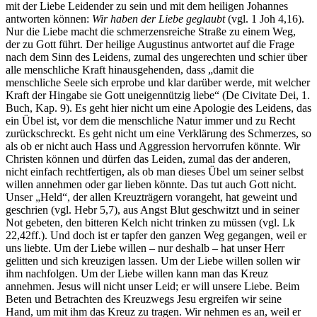
mit der Liebe Leidender zu sein und mit dem heiligen Johannes
antworten können:
Wir haben der Liebe geglaubt
(vgl. 1 Joh 4,16).
Nur die Liebe macht die schmerzensreiche Straße zu einem Weg,
der zu Gott führt. Der heilige Augustinus antwortet auf die Frage
nach dem Sinn des Leidens, zumal des ungerechten und schier über
alle menschliche Kraft hinausgehenden, dass „damit die
menschliche Seele sich erprobe und klar darüber werde, mit welcher
Kraft der Hingabe sie Gott uneigennützig liebe“ (De Civitate Dei, 1.
Buch, Kap. 9). Es geht hier nicht um eine Apologie des Leidens, das
ein Übel ist, vor dem die menschliche Natur immer und zu Recht
zurückschreckt. Es geht nicht um eine Verklärung des Schmerzes, so
als ob er nicht auch Hass und Aggression hervorrufen könnte. Wir
Christen können und dürfen das Leiden, zumal das der anderen,
nicht einfach rechtfertigen, als ob man dieses Übel um seiner selbst
willen annehmen oder gar lieben könnte. Das tut auch Gott nicht.
Unser „Held“, der allen Kreuzträgern vorangeht, hat geweint und
geschrien (vgl. Hebr 5,7), aus Angst Blut geschwitzt und in seiner
Not gebeten, den bitteren Kelch nicht trinken zu müssen (vgl. Lk
22,42ff.). Und doch ist er tapfer den ganzen Weg gegangen, weil er
uns liebte. Um der Liebe willen – nur deshalb – hat unser Herr
gelitten und sich kreuzigen lassen. Um der Liebe willen sollen wir
ihm nachfolgen. Um der Liebe willen kann man das Kreuz
annehmen. Jesus will nicht unser Leid; er will unsere Liebe. Beim
Beten und Betrachten des Kreuzwegs Jesu ergreifen wir seine
Hand, um mit ihm das Kreuz zu tragen. Wir nehmen es an, weil er