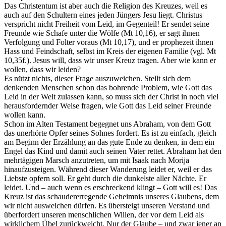
Das Christentum ist aber auch die Religion des Kreuzes, weil es
auch auf den Schultern eines jeden Jüngers Jesu liegt. Christus
verspricht nicht Freiheit vom Leid, im Gegenteil! Er sendet seine
Freunde wie Schafe unter die Wölfe (Mt 10,16), er sagt ihnen
Verfolgung und Folter voraus (Mt 10,17), und er prophezeit ihnen
Hass und Feindschaft, selbst im Kreis der eigenen Familie (vgl. Mt
10,35f.). Jesus will, dass wir unser Kreuz tragen. Aber wie kann er
wollen, dass wir leiden?
Es nützt nichts, dieser Frage auszuweichen. Stellt sich dem
denkenden Menschen schon das bohrende Problem, wie Gott das
Leid in der Welt zulassen kann, so muss sich der Christ in noch viel
herausfordernder Weise fragen, wie Gott das Leid seiner Freunde
wollen kann.
Schon im Alten Testament begegnet uns Abraham, von dem Gott
das unerhörte Opfer seines Sohnes fordert. Es ist zu einfach, gleich
am Beginn der Erzählung an das gute Ende zu denken, in dem ein
Engel das Kind und damit auch seinen Vater rettet. Abraham hat den
mehrtägigen Marsch anzutreten, um mit Isaak nach Morija
hinaufzusteigen. Während dieser Wanderung leidet er, weil er das
Liebste opfern soll. Er geht durch die dunkelste aller Nächte. Er
leidet. Und – auch wenn es erschreckend klingt – Gott will es! Das
Kreuz ist das schaudererregende Geheimnis unseres Glaubens, dem
wir nicht ausweichen dürfen. Es übersteigt unseren Verstand und
überfordert unseren menschlichen Willen, der vor dem Leid als
wirklichem Übel zurückweicht. Nur der Glaube – und zwar jener an