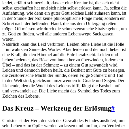
leidet, erfährt schmerzhaft, dass er eine Kreatur ist, die sich nicht
selbst geschaffen hat und sich nicht selbst erlösen kann. Ja, selbst die
Auflehnung, wie denn ein guter Gott solches Leid zulassen kann, ist
in der Stunde der Not keine philosophische Frage mehr, sondern ein
Schrei nach der helfenden Hand, die aus dem Untergang retten
möge. Oft müssen wir durch die schmerzensreiche Straße gehen, um
zu Gott zu finden, weil alle anderen Lebenswege Sackgassen
waren.
Natürlich kann das Leid verbittern. Leiden ohne Liebe ist die Hölle
– im wahrsten Sinne des Wortes. Aber leiden und dennoch lieben ist
eine Kraft, die den Himmel auf die Erde herabzieht. Leiden und
lieben bedeutet, das Böse von innen her zu überwinden, indem ein
Übel – und das ist der Schmerz – zu einem Gut gewandelt wird.
Leiden und dennoch lieben heißt, die Bosheit mit Güte zu besiegen,
die zerstörerische Macht der Sünde, deren Folge Schmerz und Tod
in der Welt sind, gleichsam umzuwenden in Gnade und Segen. Der
Liebende, den die Wucht des Leidens trifft, fängt die Bosheit auf
und verwandelt sie. Die Liebe macht das Symbol des Todes zum
Zeichen des Lebens.
Das Kreuz – Werkzeug der Erlösung
#
Christus ist der Herr, der sich der Gewalt des Feindes ausliefert, um
sein Leben zum Opfer werden zu lassen und um ihn, den Verderber