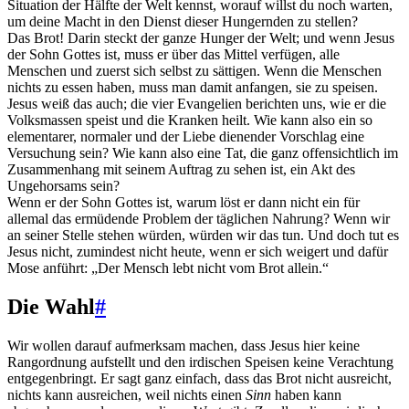
Situation der Hälfte der Welt kennst, worauf willst du noch warten,
um deine Macht in den Dienst dieser Hungernden zu stellen?
Das Brot! Darin steckt der ganze Hunger der Welt; und wenn Jesus
der Sohn Gottes ist, muss er über das Mittel verfügen, alle
Menschen und zuerst sich selbst zu sättigen. Wenn die Menschen
nichts zu essen haben, muss man damit anfangen, sie zu speisen.
Jesus weiß das auch; die vier Evangelien berichten uns, wie er die
Volksmassen speist und die Kranken heilt. Wie kann also ein so
elementarer, normaler und der Liebe dienender Vorschlag eine
Versuchung sein? Wie kann also eine Tat, die ganz offensichtlich im
Zusammenhang mit seinem Auftrag zu sehen ist, ein Akt des
Ungehorsams sein?
Wenn er der Sohn Gottes ist, warum löst er dann nicht ein für
allemal das ermüdende Problem der täglichen Nahrung? Wenn wir
an seiner Stelle stehen würden, würden wir das tun. Und doch tut es
Jesus nicht, zumindest nicht heute, wenn er sich weigert und dafür
Mose anführt: „Der Mensch lebt nicht vom Brot allein.“
Die Wahl
#
Wir wollen darauf aufmerksam machen, dass Jesus hier keine
Rangordnung aufstellt und den irdischen Speisen keine Verachtung
entgegenbringt. Er sagt ganz einfach, dass das Brot nicht ausreicht,
nichts kann ausreichen, weil nichts einen
Sinn
haben kann