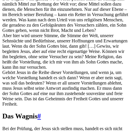
nämlich Mittel zur Rettung der Welt vor; diese Mittel sollen dazu
dienen, die Menschen für ihn einzunehmen. Nur auf dieser Ebene –
im Bereich seiner Berufung – kann ein Retter in Versuchung geführt
werden. Was kann nach dem Urteil von uns religiösen Menschen,
die geradeso zu den Gefolgsleuten des Versuchers zählen, ein Sohn
Gottes geben, wenn nicht Brot, Macht und Leben?
Aber hier wird unsere Stimme, die Stimme der Welt, unserer
Sehnsüchte und Bedürfnisse, unserer Hoffnungen und Erwartungen
laut. Wenn du der Sohn Gottes bist, dann gib! […] Gewiss, wir
begleiten Jesus, aber auf eine recht eigenartige Weise. Können wir
ihn begleiten, ohne seine Versucher zu sein? Meine Religion, das
heißt die Vorstellung, die ich mir von ihm als Sohn Gottes mache,
kann ihn nur versuchen.
Gehört Jesus in die Reihe dieser Vorstellungen, und wenn ja, um
welche Vorstellung handelt es sich dann? Wenn er aber nein sagt,
was soll das bedeuten? Wenn er all unsere Vorstellungen ablehnt,
muss Jesus selbst seine Antwort ausfindig machen. Er muss dann
der Sohn Gottes auf eine nur ihm zustehende souveräne und freie
Weise sein. Das ist das Geheimnis der Freiheit Gottes und unserer
Freiheit.
Das Wagnis
#
Bei der Prüfung, der Jesus sich stellen muss, handelt es sich nicht