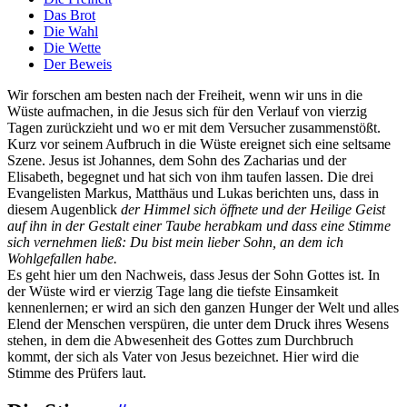
Das Brot
Die Wahl
Die Wette
Der Beweis
Wir forschen am besten nach der Freiheit, wenn wir uns in die
Wüste aufmachen, in die Jesus sich für den Verlauf von vierzig
Tagen zurückzieht und wo er mit dem Versucher zusammenstößt.
Kurz vor seinem Aufbruch in die Wüste ereignet sich eine seltsame
Szene. Jesus ist Johannes, dem Sohn des Zacharias und der
Elisabeth, begegnet und hat sich von ihm taufen lassen. Die drei
Evangelisten Markus, Matthäus und Lukas berichten uns, dass in
diesem Augenblick
der Himmel sich öffnete und der Heilige Geist
auf ihn in der Gestalt einer Taube herabkam und dass eine Stimme
sich vernehmen ließ: Du bist mein lieber Sohn, an dem ich
Wohlgefallen habe.
Es geht hier um den Nachweis, dass Jesus der Sohn Gottes ist. In
der Wüste wird er vierzig Tage lang die tiefste Einsamkeit
kennenlernen; er wird an sich den ganzen Hunger der Welt und alles
Elend der Menschen verspüren, die unter dem Druck ihres Wesens
stehen, in dem die Abwesenheit des Gottes zum Durchbruch
kommt, der sich als Vater von Jesus bezeichnet. Hier wird die
Stimme des Prüfers laut.