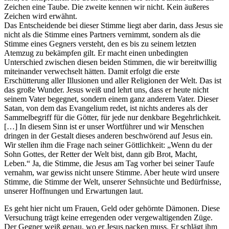
Zeichen eine Taube. Die zweite kennen wir nicht. Kein äußeres
Zeichen wird erwähnt.
Das Entscheidende bei dieser Stimme liegt aber darin, dass Jesus sie
nicht als die Stimme eines Partners vernimmt, sondern als die
Stimme eines Gegners versteht, den es bis zu seinem letzten
Atemzug zu bekämpfen gilt. Er macht einen unbedingten
Unterschied zwischen diesen beiden Stimmen, die wir bereitwillig
miteinander verwechselt hätten. Damit erfolgt die erste
Erschütterung aller Illusionen und aller Religionen der Welt. Das ist
das große Wunder. Jesus weiß und lehrt uns, dass er heute nicht
seinem Vater begegnet, sondern einem ganz anderem Vater. Dieser
Satan, von dem das Evangelium redet, ist nichts anderes als der
Sammelbegriff für die Götter, für jede nur denkbare Begehrlichkeit.
[…] In diesem Sinn ist er unser Wortführer und wir Menschen
dringen in der Gestalt dieses anderen beschwörend auf Jesus ein.
Wir stellen ihm die Frage nach seiner Göttlichkeit: „Wenn du der
Sohn Gottes, der Retter der Welt bist, dann gib Brot, Macht,
Leben.“ Ja, die Stimme, die Jesus am Tag vorher bei seiner Taufe
vernahm, war gewiss nicht unsere Stimme. Aber heute wird unsere
Stimme, die Stimme der Welt, unserer Sehnsüchte und Bedürfnisse,
unserer Hoffnungen und Erwartungen laut.
Es geht hier nicht um Frauen, Geld oder gehörnte Dämonen. Diese
Versuchung trägt keine erregenden oder vergewaltigenden Züge.
Der Gegner weiß genau, wo er Jesus packen muss. Er schlägt ihm