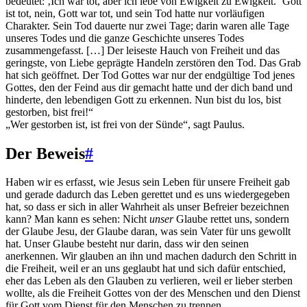
bedeutet: ‚Ich war tot, aber ich lebe von Ewigkeit zu Ewigkeit.‘ Gott
ist tot, nein, Gott war tot, und sein Tod hatte nur vorläufigen
Charakter. Sein Tod dauerte nur zwei Tage; darin waren alle Tage
unseres Todes und die ganze Geschichte unseres Todes
zusammengefasst. […] Der leiseste Hauch von Freiheit und das
geringste, von Liebe geprägte Handeln zerstören den Tod. Das Grab
hat sich geöffnet. Der Tod Gottes war nur der endgültige Tod jenes
Gottes, den der Feind aus dir gemacht hatte und der dich band und
hinderte, den lebendigen Gott zu erkennen. Nun bist du los, bist
gestorben, bist frei!“
„Wer gestorben ist, ist frei von der Sünde“, sagt Paulus.
Der Beweis
#
Haben wir es erfasst, wie Jesus sein Leben für unsere Freiheit gab
und gerade dadurch das Leben gerettet und es uns wiedergegeben
hat, so dass er sich in aller Wahrheit als unser Befreier bezeichnen
kann? Man kann es sehen: Nicht
unser
Glaube rettet uns, sondern
der Glaube Jesu, der Glaube daran, was sein Vater für uns gewollt
hat. Unser Glaube besteht nur darin, dass wir den seinen
anerkennen. Wir glauben an ihn und machen dadurch den Schritt in
die Freiheit, weil er an uns geglaubt hat und sich dafür entschied,
eher das Leben als den Glauben zu verlieren, weil er lieber sterben
wollte, als die Freiheit Gottes von der des Menschen und den Dienst
für Gott vom Dienst für den Menschen zu trennen.