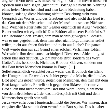
abgesehen von dem, was dieses Wort gibt. Zu allen diesen irdischen
Speisen muss man sagen „nicht nur“, solange sie nicht die Nahrung
eines freien Menschen sind und also keine Bedeutung haben
können, solange diese Nahrung nicht in Beziehung steht zum
Gespräch des Wortes und des Glaubens und also nicht das Brot ist,
das Gott mit dem Menschen und der Mensch mit seinem Nächsten
teilt. Welchen Retter hatte der Gegner eigentlich im Auge? Welchen
Retter wollen wir eigentlich? Den Erhörer all unserer Bedürfnisse?
Den Belohner, den Tröster, dem man nachfolgt wegen all dessen,
was er uns gegeben hat, dem man aber nicht folgt um seiner selbst
willen, nicht aus freien Stücken und nicht aus Liebe? Die ganze
Welt würde ihm nur auf Grund eines solchen Verlangens folgen.
Wer würde ihm denn sonst nachfolgen? Diese erste Ablehnung ist
schon klar und deutlich. „Nicht nur das Brot, sondern das Wort
Gottes“, das heißt doch: Nicht das Brot der Sklaven, sondern nur
das Brot freier Menschen kommt in Frage. […]
Selbstverständlich verachtet Jesus weder das Brot noch das Elend
der Hungernden. Er wendet sich hier gegen die Macht, die ihm das
Brot über uns geben würde, gegen den Menschen, den man mit dem
Brot fangen würde. Er stellt sich gegen den Sklaven, der nur vom
Brot allein und nicht mehr vom Brot und Wort Gottes, nicht mehr
von dem Brot leben würde, das im Gespräch mit Gott und dem
Mitmenschen geteilt sein will.
Jesus verweigert den Hungernden nicht die Speise. Wir wissen, dass
er später die Massen mit dem vermehrten Brot speist. Das hat aber