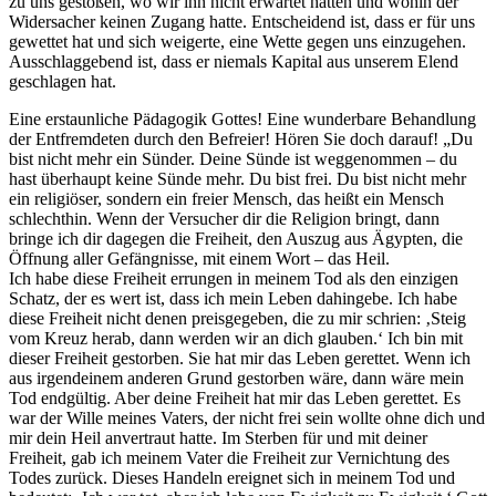
zu uns gestoßen, wo wir ihn nicht erwartet hatten und wohin der
Widersacher keinen Zugang hatte. Entscheidend ist, dass er für uns
gewettet hat und sich weigerte, eine Wette gegen uns einzugehen.
Ausschlaggebend ist, dass er niemals Kapital aus unserem Elend
geschlagen hat.
Eine erstaunliche Pädagogik Gottes! Eine wunderbare Behandlung
der Entfremdeten durch den Befreier! Hören Sie doch darauf! „Du
bist nicht mehr ein Sünder. Deine Sünde ist weggenommen – du
hast überhaupt keine Sünde mehr. Du bist frei. Du bist nicht mehr
ein religiöser, sondern ein freier Mensch, das heißt ein Mensch
schlechthin. Wenn der Versucher dir die Religion bringt, dann
bringe ich dir dagegen die Freiheit, den Auszug aus Ägypten, die
Öffnung aller Gefängnisse, mit einem Wort – das Heil.
Ich habe diese Freiheit errungen in meinem Tod als den einzigen
Schatz, der es wert ist, dass ich mein Leben dahingebe. Ich habe
diese Freiheit nicht denen preisgegeben, die zu mir schrien: ‚Steig
vom Kreuz herab, dann werden wir an dich glauben.‘ Ich bin mit
dieser Freiheit gestorben. Sie hat mir das Leben gerettet. Wenn ich
aus irgendeinem anderen Grund gestorben wäre, dann wäre mein
Tod endgültig. Aber deine Freiheit hat mir das Leben gerettet. Es
war der Wille meines Vaters, der nicht frei sein wollte ohne dich und
mir dein Heil anvertraut hatte. Im Sterben für und mit deiner
Freiheit, gab ich meinem Vater die Freiheit zur Vernichtung des
Todes zurück. Dieses Handeln ereignet sich in meinem Tod und