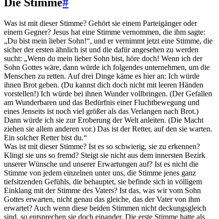
Die Stimme
#
Was ist mit dieser Stimme? Gehört sie einem Parteigänger oder
einem Gegner? Jesus hat eine Stimme vernommen, die ihm sagte:
„Du bist mein lieber Sohn!“, und er vernimmt jetzt eine Stimme, die
sicher der ersten ähnlich ist und die dafür angesehen zu werden
sucht: „Wenn du mein lieber Sohn bist, höre doch! Wenn ich der
Sohn Gottes wäre, dann würde ich folgendes unternehmen, um die
Menschen zu retten. Auf drei Dinge käme es hier an: Ich würde
ihnen Brot geben. (Du kannst dich doch nicht mit leeren Händen
vorstellen!) Ich würde bei ihnen Wunder vollbringen. (Der Gefallen
am Wunderbaren und das Bedürfnis einer Fluchtbewegung und
eines Jenseits ist noch viel größer als das Verlangen nach Brot.)
Dann würde ich sie zur Eroberung der Welt anleiten. (Die Macht
ziehen sie allem anderen vor.) Das ist der Retter, auf den sie warten.
Ein solcher Retter bist du.“
Was ist mit dieser Stimme? Ist es so schwierig, sie zu erkennen?
Klingt sie uns so fremd? Steigt sie nicht aus dem innersten Bezirk
unserer Wünsche und unserer Erwartungen auf? Ist es nicht die
Stimme von jedem einzelnen unter uns, die Stimme jenes ganz
tiefsitzenden Gefühls, die behauptet, sie befinde sich in völligem
Einklang mit der Stimme des Vaters? Ist das, was wir vom Sohn
Gottes erwarten, nicht genau das gleiche, das der Vater von ihm
erwartet? Auch wenn diese beiden Stimmen nicht deckungsgleich
sind, so entsprechen sie doch einander. Die erste Stimme hatte als