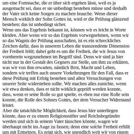
um eine Formsache, die er über sich ergehen lässt, weil es ja
ausgemacht sei, dass er sie unbedingt bestehen müsse und deshalb
der Vater sich keine Sorgen zu machen brauche. Wenn dieser
Mensch wirklich der Sohn Gottes ist, wird er die Prüfung glänzend
bestehen; das ist unbedingt sicher.
Wenn uns das Ergebnis bekannt ist, können wir es leicht in Worte
kleiden. Aber wenn wir so das Ergebnis vorwegnehmen, wenn wir
so das Wagnis der Prüfung ausschalten, ist es ein schreckliches
Zeichen dafür, dass in unserem Leben die transzendente Dimension
der Freiheit fehlt; dabei geht es um die Freiheit, die wir Jesus von
vornherein wegzunehmen im Begriff sind. Denn wir sind ja hier
nicht nur in der Gestalt des Gegners zur Stelle, um ihm zu erklären,
was wir von ihm erwarten, nämlich Brot, Macht und Leben,
sondern wir treffen auch unsere Vorkehrungen für den Fall, dass er
diese Prüfung mit Erfolg bestehen und allen Versuchungen von
unserer Seite widerstehen sollte. Wir machen alles zunichte, wenn
wir etwa denken, dass er nicht wirklich geprüft werden konnte,
dass, wenn er seine Rolle so gut spielte, es eben nur eine Rolle sein
konnte, die Rolle des Sohnes Gottes, der dem Versucher Widerstand
leistet.
Aber die tatsächliche Möglichkeit, dass Jesus hier unterliegen
könnte, dass er zu einem Religionsstifter und Reichsbegründer
werden und sich in seinem Vater täuschen könnte, wagen wir
überhaupt nicht ins Auge zu fassen; denn eine solche Freiheit erfüllt
uns mit Entsetzen. Es zeigt sich, wie unendlich weit wir von einem