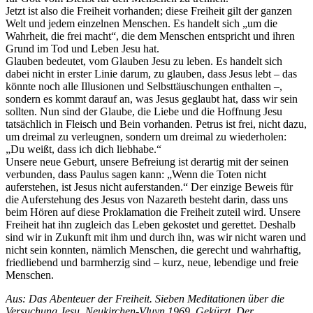
Jetzt ist also die Freiheit vorhanden; diese Freiheit gilt der ganzen
Welt und jedem einzelnen Menschen. Es handelt sich „um die
Wahrheit, die frei macht“, die dem Menschen entspricht und ihren
Grund im Tod und Leben Jesu hat.
Glauben bedeutet, vom Glauben Jesu zu leben. Es handelt sich
dabei nicht in erster Linie darum, zu glauben, dass Jesus lebt – das
könnte noch alle Illusionen und Selbsttäuschungen enthalten –,
sondern es kommt darauf an, was Jesus geglaubt hat, dass wir sein
sollten. Nun sind der Glaube, die Liebe und die Hoffnung Jesu
tatsächlich in Fleisch und Bein vorhanden. Petrus ist frei, nicht dazu,
um dreimal zu verleugnen, sondern um dreimal zu wiederholen:
„Du weißt, dass ich dich liebhabe.“
Unsere neue Geburt, unsere Befreiung ist derartig mit der seinen
verbunden, dass Paulus sagen kann: „Wenn die Toten nicht
auferstehen, ist Jesus nicht auferstanden.“ Der einzige Beweis für
die Auferstehung des Jesus von Nazareth besteht darin, dass uns
beim Hören auf diese Proklamation die Freiheit zuteil wird. Unsere
Freiheit hat ihn zugleich das Leben gekostet und gerettet. Deshalb
sind wir in Zukunft mit ihm und durch ihn, was wir nicht waren und
nicht sein konnten, nämlich Menschen, die gerecht und wahrhaftig,
friedliebend und barmherzig sind – kurz, neue, lebendige und freie
Menschen.
Aus: Das Abenteuer der Freiheit. Sieben Meditationen über die
Versuchung Jesu, Neukirchen-Vluyn 1969. Gekürzt. Der