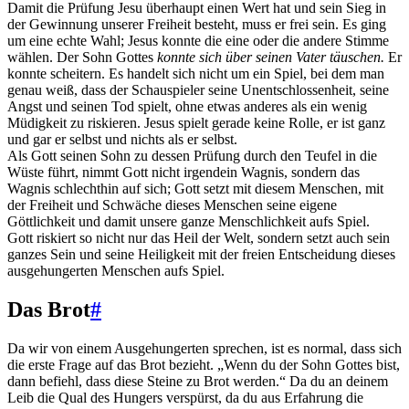
Damit die Prüfung Jesu überhaupt einen Wert hat und sein Sieg in
der Gewinnung unserer Freiheit besteht, muss er frei sein. Es ging
um eine echte Wahl; Jesus konnte die eine oder die andere Stimme
wählen. Der Sohn Gottes
konnte sich über seinen Vater täuschen.
Er
konnte scheitern. Es handelt sich nicht um ein Spiel, bei dem man
genau weiß, dass der Schauspieler seine Unentschlossenheit, seine
Angst und seinen Tod spielt, ohne etwas anderes als ein wenig
Müdigkeit zu riskieren. Jesus spielt gerade keine Rolle, er ist ganz
und gar er selbst und nichts als er selbst.
Als Gott seinen Sohn zu dessen Prüfung durch den Teufel in die
Wüste führt, nimmt Gott nicht irgendein Wagnis, sondern das
Wagnis schlechthin auf sich; Gott setzt mit diesem Menschen, mit
der Freiheit und Schwäche dieses Menschen seine eigene
Göttlichkeit und damit unsere ganze Menschlichkeit aufs Spiel.
Gott riskiert so nicht nur das Heil der Welt, sondern setzt auch sein
ganzes Sein und seine Heiligkeit mit der freien Entscheidung dieses
ausgehungerten Menschen aufs Spiel.
Das Brot
#
Da wir von einem Ausgehungerten sprechen, ist es normal, dass sich
die erste Frage auf das Brot bezieht. „Wenn du der Sohn Gottes bist,
dann befiehl, dass diese Steine zu Brot werden.“ Da du an deinem
Leib die Qual des Hungers verspürst, da du aus Erfahrung die