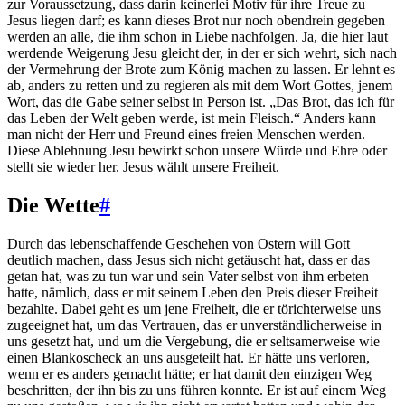
zur Voraussetzung, dass darin keinerlei Motiv für ihre Treue zu
Jesus liegen darf; es kann dieses Brot nur noch obendrein gegeben
werden an alle, die ihm schon in Liebe nachfolgen. Ja, die hier laut
werdende Weigerung Jesu gleicht der, in der er sich wehrt, sich nach
der Vermehrung der Brote zum König machen zu lassen. Er lehnt es
ab, anders zu retten und zu regieren als mit dem Wort Gottes, jenem
Wort, das die Gabe seiner selbst in Person ist. „Das Brot, das ich für
das Leben der Welt geben werde, ist mein Fleisch.“ Anders kann
man nicht der Herr und Freund eines freien Menschen werden.
Diese Ablehnung Jesu bewirkt schon unsere Würde und Ehre oder
stellt sie wieder her. Jesus wählt unsere Freiheit.
Die Wette
#
Durch das lebenschaffende Geschehen von Ostern will Gott
deutlich machen, dass Jesus sich nicht getäuscht hat, dass er das
getan hat, was zu tun war und sein Vater selbst von ihm erbeten
hatte, nämlich, dass er mit seinem Leben den Preis dieser Freiheit
bezahlte. Dabei geht es um jene Freiheit, die er törichterweise uns
zugeeignet hat, um das Vertrauen, das er unverständlicherweise in
uns gesetzt hat, und um die Vergebung, die er seltsamerweise wie
einen Blankoscheck an uns ausgeteilt hat. Er hätte uns verloren,
wenn er es anders gemacht hätte; er hat damit den einzigen Weg
beschritten, der ihn bis zu uns führen konnte. Er ist auf einem Weg